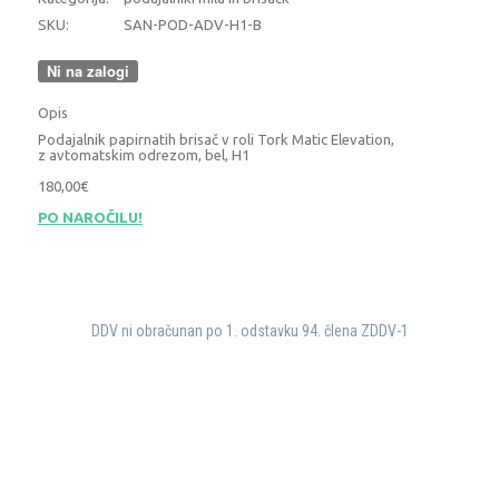
SKU:
SAN-POD-ADV-H1-B
Ni na zalogi
Opis
Podajalnik papirnatih brisač v roli Tork Matic Elevation,
z avtomatskim odrezom, bel, H1
180,00€
PO NAROČILU!
DDV ni obračunan po 1. odstavku 94. člena ZDDV-1