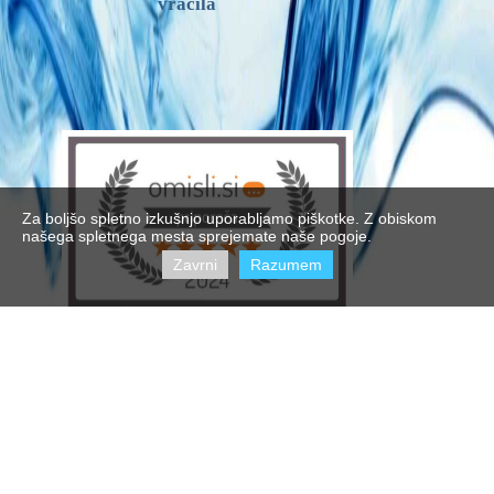
vračila
Za boljšo spletno izkušnjo uporabljamo piškotke. Z obiskom
našega spletnega mesta sprejemate naše pogoje.
Zavrni
Razumem
2022 Cleans