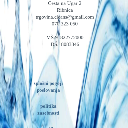
Cesta na Ugar 2
Ribnica
trgovina.cleans@gmail.com
070 323 050
MŠ:91822772000
DŠ:18083846
splošni pogoji
poslovanja
politika
zasebnosti