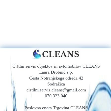
Is
Č
tlni servis objektov in avtomobilov CLEANS
Laura Drobnič s.p.
Cesta Notranjskega odreda 42
Sodražica
cistilni.servis.cleans@gmail.com
070 323 040
Poslovna enota Trgovina CLEANS